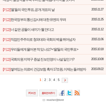
[기고]
'을'들의 국민투표, 공개 개표의 날
2015.11.27
[기고]
한국정부의 통신감시에 대한 유엔의 우려
2015.11.25
[기고]
너 같은 공돌이 새끼가 뭘 안다고
2015.11.12
[기고]
직접민주주의로 청와대와 국회의 벽을 뛰어넘자
2015.11.06
[기고]
우리들에게 물어본 적 있나요? <‘을’들의 국민투표>
2015.10.18
[기고]
국회의원 지역구 증설 진보진영이 나설 일인가?
2015.10.08
[기고]
쌓여있는 의료비 건강보험 흑자 17조원, 이제는 돌려받자
2015.09.22
1
2
3
4
5
PC버전
홈화면에추가
newscham@jinbo.net