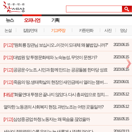
뉴스
오피니언
기획
논설
칼럼/연재
기고/주장
카툰/판화
사진
영상
[기고]
“원희룡 장관님 보십시오...이것이 도대체 왜 불법입니까?”
2023.06.15
[기고]
대법원 앞 투쟁문화제와 노숙농성, 무엇이 문젠가?
2023.06.15
[기고]
공공운수노조, 시민과 함께 만드는 공공돌봄 한마당 성료
2023.06.15
[기고]
죽음의 땅, 생태학살의 현장인 새만금에서 열리는 잼버리 대회에 보이콧을 선언하시길 촉구합니다!
2023.06.01
[대담]
"화물연대 투쟁은 끝나지 않았다. 다시 총파업으로 정치에 책임을 물을 터"
2023.05.12
열악한 노동권의 사회복지 현장, 과반노조는 어떤 곳들일까?
2023.05.12
[기고]
삼성중공업 하청노동자는 왜 목숨을 끊었을까
2016.05.15
세상이 절망적일수록 우리는 늘 새롭게 시작할 것이다
2016.03.13