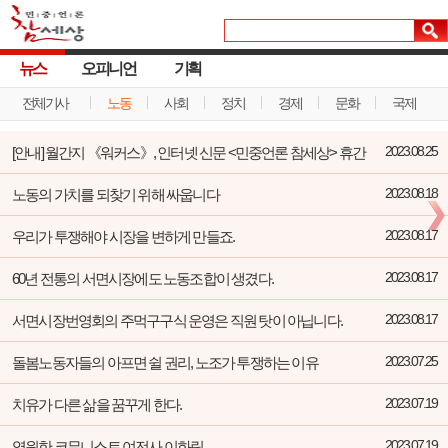
뉴스
오피니언
기획
전체기사
노동
사회
정치
경제
문화
국제
[안내] 월간지 《워커스》, 인터넷 신문 <민중언론 참세상> 휴간
2023.08.25
노동의 가치를 되찾기 위해 싸웁니다
2023.08.18
우리가 투쟁해야 시장을 변하게 만들죠.
2023.08.17
60년 전통의 서면시장에도 노동조합이 생겼다.
2023.08.17
서면시장번영회의 주먹구구식 운영은 직원 탓이 아닙니다.
2023.08.17
돌봄노동자들의 아프면 쉴 권리, 노조가 투쟁하는 이유
2023.07.25
치유가 다른 삶을 꿈꾸게 한다.
2023.07.19
영원한 코뮤니스트 여전사 이화림
2023.07.19