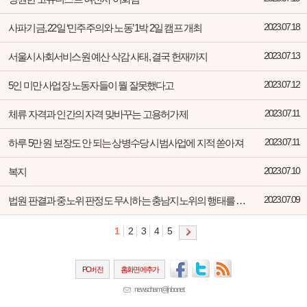
사파기금, 22일 ‘민주주의와 노동’ 1박 2일 캠프 개최
2023.07.18
서울시사회서비스원 예산 삭감 사태, 결국 헌재까지
2023.07.13
5인 미만 사업장 노동자들이 뭘 잘못했다고
2023.07.12
체류 자격과 인간의 자격 맞바꾸는 고용허가제
2023.07.11
하루 5만 원 보장도 안 되는 상병수당 시범사업에 지적 쏟아져
2023.07.11
복지
2023.07.10
법원 판결과 중노위 판정도 무시하는 충남지노위의 행태를 규탄한다
2023.07.09
1
2
3
4
5
PC버전
홈화면에추가
newscham@jinbo.net