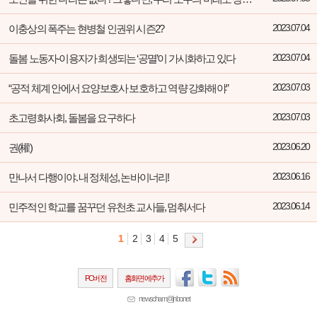
이충상의 폭주는 현병철 인권위 시즌2?
2023.07.04
돌봄 노동자-이용자가 희생되는 ‘공멸’이 가시화하고 있다
2023.07.04
“공적 체계 안에서 요양보호사 보호하고 역량 강화해야”
2023.07.03
초고령화사회, 돌봄을 요구하다
2023.07.03
권(權)
2023.06.20
만나서 다행이야. 내 정체성, 논바이너리!
2023.06.16
민주적인 학교를 꿈꾸던 유천초 교사들, 멈춰서다
2023.06.14
1
2
3
4
5
PC버전
홈화면에추가
newscham@jinbo.net