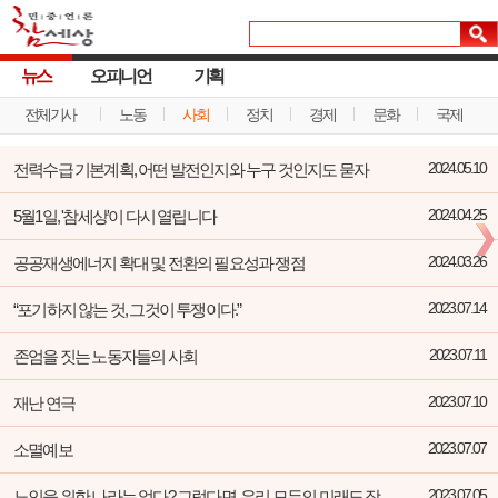
뉴스
오피니언
기획
전체기사
노동
사회
정치
경제
문화
국제
전력수급 기본계획, 어떤 발전인지와 누구 것인지도 묻자
2024.05.10
5월1일, '참세상'이 다시 열립니다
2024.04.25
공공재생에너지 확대 및 전환의 필요성과 쟁점
2024.03.26
“포기하지 않는 것, 그것이 투쟁이다.”
2023.07.14
존엄을 짓는 노동자들의 사회
2023.07.11
재난 연극
2023.07.10
소멸예보
2023.07.07
노인을 위한 나라는 없다? 그렇다면, 우리 모두의 미래도 장담할 수 없다!
2023.07.05