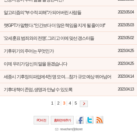
알고리즘의 “부수적 피해”가 되어버린 사람들
2023.05.04
챗GPT가 말했다. “인간보다 더 많은 책임을 지게 될 줄이야!”
2023.05.03
'오세훈표 범죄와의 전쟁', 그리고 이에 맞선 갱스터들
2023.05.02
기후위기의 주어는 무엇인가
2023.04.25
이제 우리가 당신의 말을 듣겠습니다
2023.04.25
세종시 기후정의파업에 4천 명 모여…참가 규모 예상 뛰어넘어
2023.04.14
기후대책이 존엄, 생명과 만날 수 있도록
2023.04.13
1
2
3
4
5
PC버전
홈화면에추가
newscham@jinbo.net