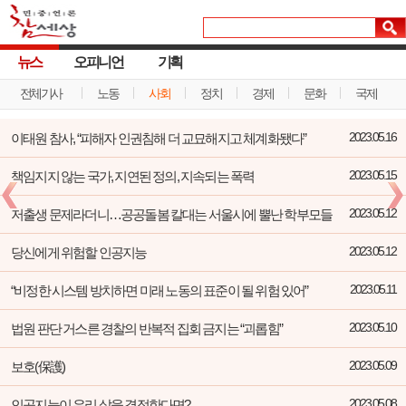
뉴스
오피니언
기획
전체기사
노동
사회
정치
경제
문화
국제
이태원 참사, “피해자 인권침해 더 교묘해지고 체계화됐다”
2023.05.16
책임지지 않는 국가, 지연된 정의, 지속되는 폭력
2023.05.15
저출생 문제라더니…공공돌봄 칼대는 서울시에 뿔난 학부모들
2023.05.12
당신에게 위험할 인공지능
2023.05.12
“비정한 시스템 방치하면 미래 노동의 표준이 될 위험 있어”
2023.05.11
법원 판단 거스른 경찰의 반복적 집회 금지는 “괴롭힘”
2023.05.10
보호(保護)
2023.05.09
인공지능이 우리 삶을 결정한다면?
2023.05.08