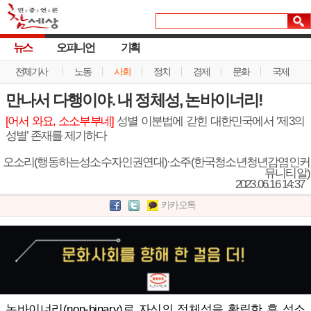
뉴스
오피니언
기획
전체기사
노동
사회
정치
경제
문화
국제
만나서 다행이야. 내 정체성, 논바이너리!
[어서 와요, 소소부부네]
성별 이분법에 갇힌 대한민국에서 ‘제3의
성별’ 존재를 제기하다
오소리(행동하는성소수자인권연대)·소주(한국청소년청년감염인커
뮤니티알)
2023.06.16 14:37
카카오톡
논바이너리(non-binary)로 자신의 정체성을 확립한 후 성소