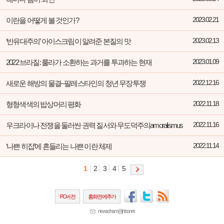
이란을 어떻게 볼 것인가?
2023.02.21
‘반유대주의’ 아이스크림이 알려준 본질의 맛
2023.02.13
2022 브라질: 룰라가 소환하는 과거를 투과하는 현재
2023.01.09
새로운 해방의 물결–팔레스타인의 청년 무장투쟁
2022.12.16
형형색색의 밥상머리 평화
2022.11.18
우크라이나 전쟁을 둘러싼 권력 질서와 무도덕주의amoralismus
2022.11.16
‘나쁜 히잡’에 흔들리는 나쁜 이란 체제
2022.11.14
1
2
3
4
5
PC버전
홈화면에추가
newscham@jinbo.net