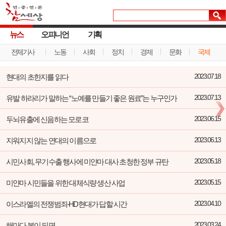
뉴스
오피니언
기획
전체기사
노동
사회
정치
경제
문화
국제
현대의 초한지를 읽다
2023.07.18
유발 하라리가 말하는 “노예를 만들기 좋은 원료”는 누구인가
2023.07.13
두뇌유출에 신음하는 모로코
2023.06.15
지워지지 않는 연대의 이름으로
2023.06.13
시민사회, 무기수출 행사에 미얀마 대사 초청한 정부 규탄
2023.05.18
미얀마 시민들을 위한 대체식량 생산 사업
2023.05.15
이스라엘의 전쟁범죄-HD현대가 답할 시간
2023.04.10
해마다 봄이 되면
2023.03.24