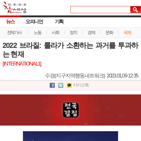
뉴스
오피니언
기획
전체기사
노동
사회
정치
경제
문화
국제
2022 브라질: 룰라가 소환하는 과거를 투과하
는 현재
[INTERNATIONAL1]
수경(지구지역행동네트워크)
2023.01.09 12:35
카카오톡