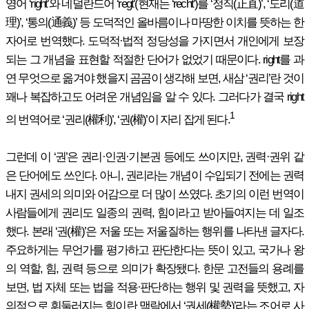
영어 ‘right’와 네덜란드어 ‘regt’(현재는 ‘recht’)를 ‘정직(正直)’, ‘도리(道
理)’, ‘통의(通義)’ 등 도덕적인 올바름이나 마땅한 이치를 뜻하는 한
자어로 번역했다. 도덕적·법적 정당성을 가지면서 개인에게 보장
되는 그 개념을 표현할 적절한 단어가 없었기 때문이다. right를 과
연 무엇으로 옮겨야 했을지 곰곰이 생각해 보면, 새삼 ‘권리’란 것이
꽤나 복잡하고도 어려운 개념임을 알 수 있다. 그러다가 결국 right
1
의 번역어로 ‘권리(權利)’, ‘권(權)’이 자리 잡게 된다.
그런데 이 ‘권’은 권리·인권·기본권 등에도 쓰이지만, 권력·권위 같
은 단어에도 쓰인다. 아니, 권리라는 개념이 수입되기 전에는 권력
내지 권세의 의미와 어감으로 더 많이 쓰였다. 초기의 이런 번역이
사람들에게 권리도 일종의 권력, 힘이라고 받아들여지는 데 일조
했다. 본래 ‘권(權)’은 저울 또는 저울질하는 행위를 나타낸 글자다.
주요하게는 무언가를 평가하고 판단한다는 뜻이 있고, 국가나 왕
의 역할, 힘, 권력 등으로 의미가 확장됐다. 한문 고전들의 용례를
보면, 법 자체 또는 법을 적용·판단하는 행위 및 권력을 뜻했고, 자
의적으로 휘둘러지는 힘이란 맥락에서 ‘권세(權勢)’라는 조어로 사