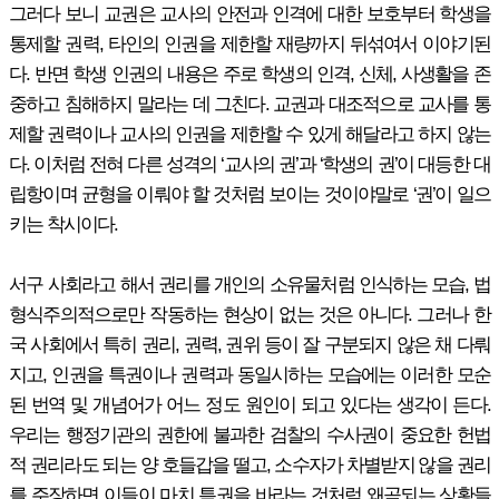
그러다 보니 교권은 교사의 안전과 인격에 대한 보호부터 학생을
통제할 권력, 타인의 인권을 제한할 재량까지 뒤섞여서 이야기된
다. 반면 학생 인권의 내용은 주로 학생의 인격, 신체, 사생활을 존
중하고 침해하지 말라는 데 그친다. 교권과 대조적으로 교사를 통
제할 권력이나 교사의 인권을 제한할 수 있게 해달라고 하지 않는
다. 이처럼 전혀 다른 성격의 ‘교사의 권’과 ‘학생의 권’이 대등한 대
립항이며 균형을 이뤄야 할 것처럼 보이는 것이야말로 ‘권’이 일으
키는 착시이다.
서구 사회라고 해서 권리를 개인의 소유물처럼 인식하는 모습, 법
형식주의적으로만 작동하는 현상이 없는 것은 아니다. 그러나 한
국 사회에서 특히 권리, 권력, 권위 등이 잘 구분되지 않은 채 다뤄
지고, 인권을 특권이나 권력과 동일시하는 모습에는 이러한 모순
된 번역 및 개념어가 어느 정도 원인이 되고 있다는 생각이 든다.
우리는 행정기관의 권한에 불과한 검찰의 수사권이 중요한 헌법
적 권리라도 되는 양 호들갑을 떨고, 소수자가 차별받지 않을 권리
를 주장하면 이들이 마치 특권을 바라는 것처럼 왜곡되는 상황들