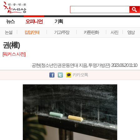
뉴스
오피니언
기획
논설
칼럼/연재
기고/주장
카툰/판화
사진
영상
권(權)
[워커스 사전]
공현(청소년인권운동연대 지음, 투명가방끈)
2023.06.20 11:10
카카오톡