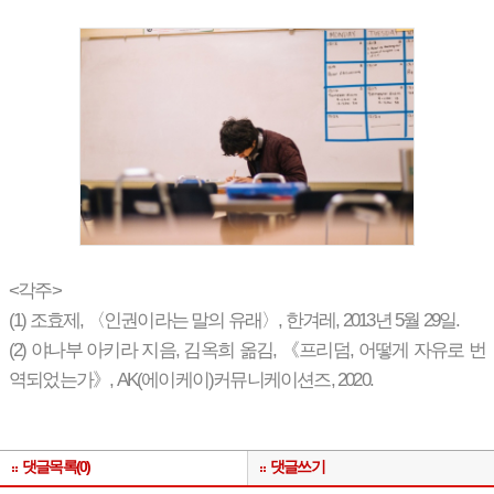
<각주>
(1) 조효제, 〈인권이라는 말의 유래〉, 한겨레, 2013년 5월 29일.
(2) 야나부 아키라 지음, 김옥희 옮김, 《프리덤, 어떻게 자유로 번
역되었는가》, AK(에이케이)커뮤니케이션즈, 2020.
댓글목록(0)
댓글쓰기