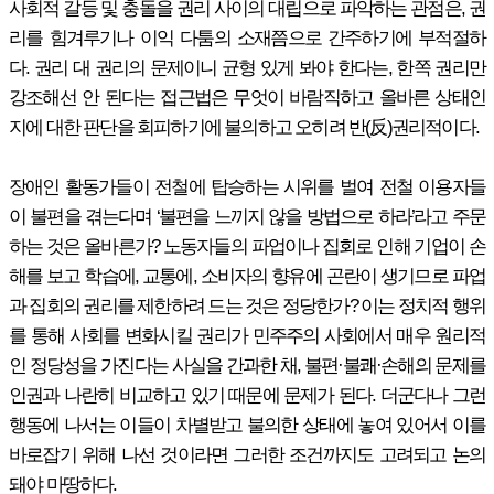
사회적 갈등 및 충돌을 권리 사이의 대립으로 파악하는 관점은, 권
리를 힘겨루기나 이익 다툼의 소재쯤으로 간주하기에 부적절하
다. 권리 대 권리의 문제이니 균형 있게 봐야 한다는, 한쪽 권리만
강조해선 안 된다는 접근법은 무엇이 바람직하고 올바른 상태인
지에 대한 판단을 회피하기에 불의하고 오히려 반(反)권리적이다.
장애인 활동가들이 전철에 탑승하는 시위를 벌여 전철 이용자들
이 불편을 겪는다며 ‘불편을 느끼지 않을 방법으로 하라’라고 주문
하는 것은 올바른가? 노동자들의 파업이나 집회로 인해 기업이 손
해를 보고 학습에, 교통에, 소비자의 향유에 곤란이 생기므로 파업
과 집회의 권리를 제한하려 드는 것은 정당한가? 이는 정치적 행위
를 통해 사회를 변화시킬 권리가 민주주의 사회에서 매우 원리적
인 정당성을 가진다는 사실을 간과한 채, 불편·불쾌·손해의 문제를
인권과 나란히 비교하고 있기 때문에 문제가 된다. 더군다나 그런
행동에 나서는 이들이 차별받고 불의한 상태에 놓여 있어서 이를
바로잡기 위해 나선 것이라면 그러한 조건까지도 고려되고 논의
돼야 마땅하다.