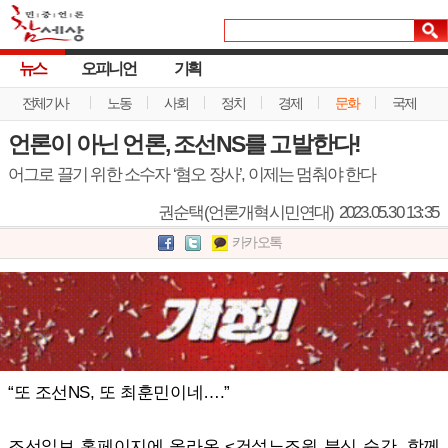
뉴스
오피니언
기획
전체기사
노동
사회
정치
경제
문화
국제
언론이 아닌 언론, 조선NS를 고발한다!
어그로 끌기 위한 소수자 ‘혐오 장사’, 이제는 멈춰야 한다
권순택(언론개혁시민연대)
2023.05.30 13:35
카카오톡
“또 조선NS, 또 최훈민이네….”
조선일보 홈페이지에 올라온 <건설노조원 분신 순간, 함께