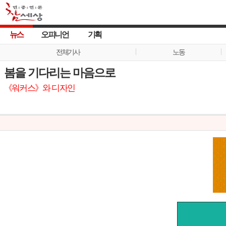
뉴스
오피니언
기획
전체기사
노동
봄을 기다리는 마음으로
《워커스》와 디자인