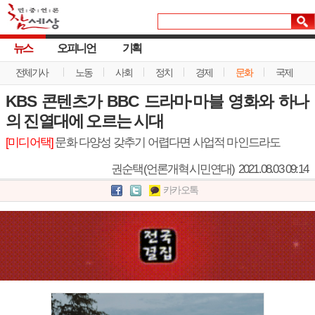
뉴스
오피니언
기획
전체기사
노동
사회
정치
경제
문화
국제
KBS 콘텐츠가 BBC 드라마·마블 영화와 하나
의 진열대에 오르는 시대
[미디어택]
문화 다양성 갖추기 어렵다면 사업적 마인드라도
권순택(언론개혁시민연대)
2021.08.03 09:14
카카오톡