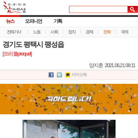
뉴스
오피니언
기획
전체기사
노동
사회
정치
경제
문화
국제
경기도 평택시 팽성읍
[프리퀄prequel]
양지훈
2021.06.21 08:11
카카오톡