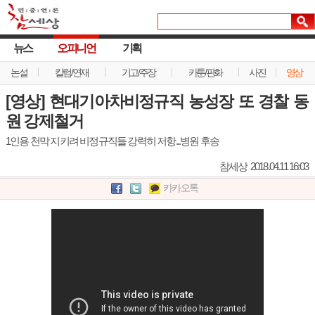
뉴스
오피니언
기획
논설
칼럼/연재
기고/주장
카툰/판화
사진
영상
[영상] 현대기아차비정규직 농성장 또 경찰 동
원 강제철거
1인용 천막 지키려 비정규직들 강력히 저항...병원 후송
참세상
2018.04.11 16:03
카카오톡