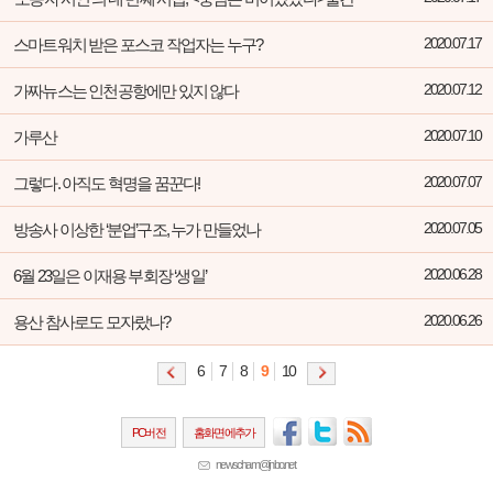
스마트워치 받은 포스코 작업자는 누구?
2020.07.17
가짜뉴스는 인천공항에만 있지 않다
2020.07.12
가루산
2020.07.10
그렇다. 아직도 혁명을 꿈꾼다!
2020.07.07
방송사 이상한 ‘분업’구조, 누가 만들었나
2020.07.05
6월 23일은 이재용 부회장 ‘생일’
2020.06.28
용산 참사로도 모자랐나?
2020.06.26
6
7
8
9
10
PC버전
홈화면에추가
newscham@jinbo.net