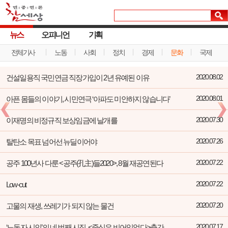
뉴스
오피니언
기획
전체기사
노동
사회
정치
경제
문화
국제
건설일용직 국민연금 직장가입이 2년 유예된 이유
2020.08.02
아픈 몸들의 이야기, 시민연극 ‘아파도 미안하지 않습니다’
2020.08.01
이재명의 비정규직 보상임금에 날개를
2020.07.30
탈탄소 목표 넘어선 뉴딜이어야
2020.07.26
공주 100년사 다룬 <공주(孔主)들2020>, 8월 재공연된다
2020.07.22
Low-cut
2020.07.22
고물의 재생, 쓰레기가 되지 않는 물건
2020.07.20
‘노동자 시인’의 네 번째 시집, <중심은 비어있었다>출간
2020.07.17